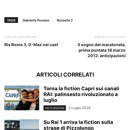
TAGS
Gabriella Pession
Rossella 2
Articolo precedente
Articolo successivo
Ris Roma 3, G-Max nel cast
Il sogno del maratoneta,
prima puntata 18 marzo
2012: anticipazioni
ARTICOLI CORRELATI
Torna la fiction Capri sui canali
RAI: palinsesto rivoluzionato a
luglio
2 Luglio 2026
ANTICIPAZIONI
Su Rai 1 arriva la fiction sulla
strage di Pizzolungo