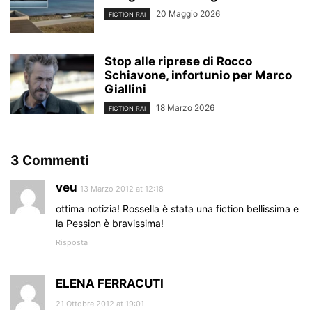
20 Maggio 2026
FICTION RAI
Stop alle riprese di Rocco
Schiavone, infortunio per Marco
Giallini
18 Marzo 2026
FICTION RAI
3 Commenti
veu
13 Marzo 2012 at 12:18
ottima notizia! Rossella è stata una fiction bellissima e
la Pession è bravissima!
Risposta
ELENA FERRACUTI
21 Ottobre 2012 at 19:01