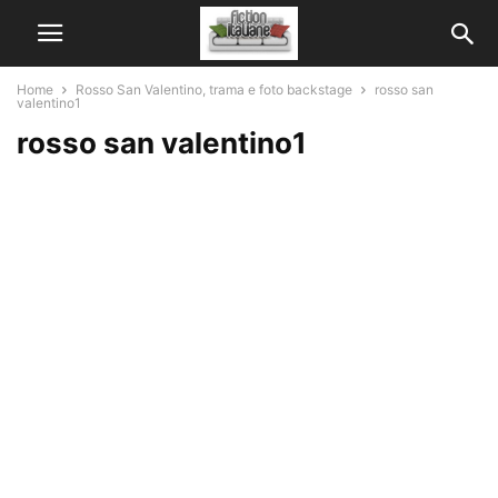
Home
Rosso San Valentino, trama e foto backstage
rosso san
valentino1
rosso san valentino1