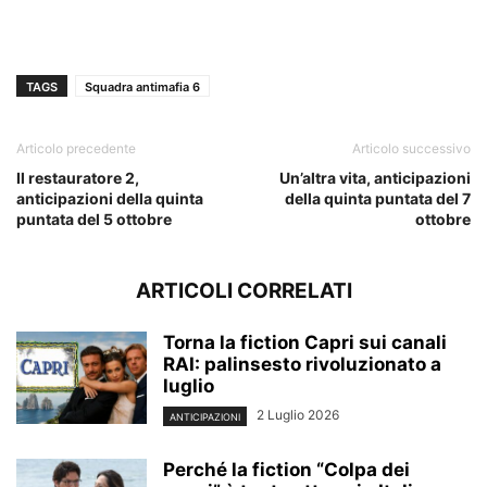
TAGS
Squadra antimafia 6
Articolo precedente
Articolo successivo
Il restauratore 2,
Un’altra vita, anticipazioni
anticipazioni della quinta
della quinta puntata del 7
puntata del 5 ottobre
ottobre
ARTICOLI CORRELATI
Torna la fiction Capri sui canali
RAI: palinsesto rivoluzionato a
luglio
2 Luglio 2026
ANTICIPAZIONI
Perché la fiction “Colpa dei