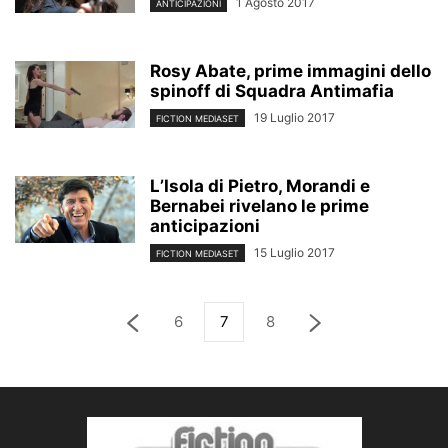
1 Agosto 2017
ANTICIPAZIONI
Rosy Abate, prime immagini dello
spinoff di Squadra Antimafia
19 Luglio 2017
FICTION MEDIASET
LʼIsola di Pietro, Morandi e
Bernabei rivelano le prime
anticipazioni
15 Luglio 2017
FICTION MEDIASET
6
7
8