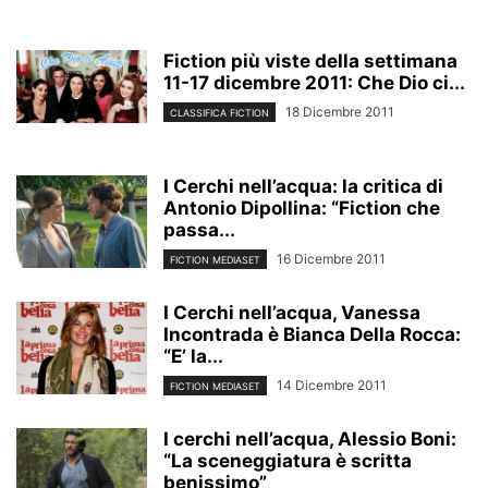
Fiction più viste della settimana
11-17 dicembre 2011: Che Dio ci...
18 Dicembre 2011
CLASSIFICA FICTION
I Cerchi nell’acqua: la critica di
Antonio Dipollina: “Fiction che
passa...
16 Dicembre 2011
FICTION MEDIASET
I Cerchi nell’acqua, Vanessa
Incontrada è Bianca Della Rocca:
“E’ la...
14 Dicembre 2011
FICTION MEDIASET
I cerchi nell’acqua, Alessio Boni:
“La sceneggiatura è scritta
benissimo”