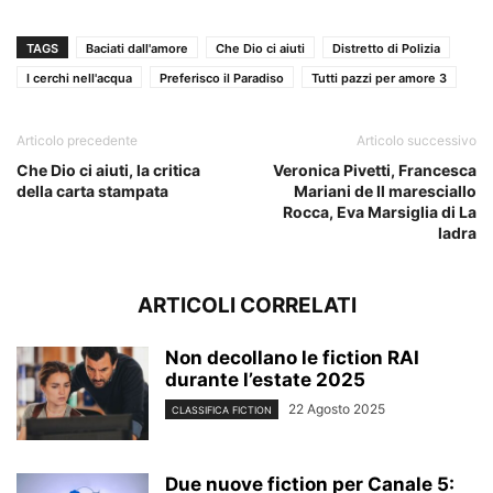
TAGS
Baciati dall'amore
Che Dio ci aiuti
Distretto di Polizia
I cerchi nell'acqua
Preferisco il Paradiso
Tutti pazzi per amore 3
Articolo precedente
Articolo successivo
Che Dio ci aiuti, la critica
Veronica Pivetti, Francesca
della carta stampata
Mariani de Il maresciallo
Rocca, Eva Marsiglia di La
ladra
ARTICOLI CORRELATI
Non decollano le fiction RAI
durante l’estate 2025
22 Agosto 2025
CLASSIFICA FICTION
Due nuove fiction per Canale 5: