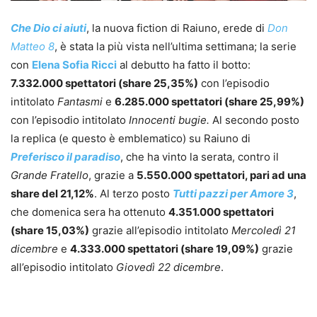
Che Dio ci aiuti
, la nuova fiction di Raiuno, erede di
Don
Matteo 8
, è stata la più vista nell’ultima settimana; la serie
con
Elena Sofia Ricci
al debutto ha fatto il botto:
7.332.000 spettatori (share 25,35%)
con l’episodio
intitolato
Fantasmi
e
6.285.000 spettatori (share 25,99%)
con l’episodio intitolato
Innocenti bugie.
Al secondo posto
la replica (e questo è emblematico) su Raiuno di
Preferisco il paradiso
, che ha vinto la serata, contro il
Grande Fratello
, grazie a
5.550.000 spettatori, pari ad una
share del 21,12%
. Al terzo posto
Tutti pazzi per Amore 3
,
che domenica sera ha ottenuto
4.351.000 spettatori
(share 15,03%)
grazie all’episodio intitolato
Mercoledì 21
dicembre
e
4.333.000 spettatori (share 19,09%)
grazie
all’episodio intitolato
Giovedì 22 dicembre
.