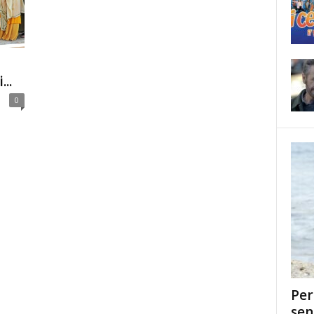
..
0
Per
sen