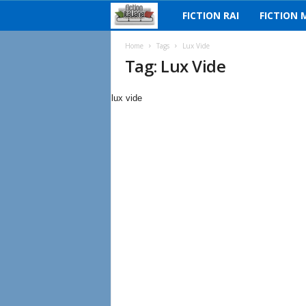
FICTION RAI
FICTION 
F
i
Home
Tags
Lux Vide
Tag: Lux Vide
c
lux vide
t
i
o
n
I
t
a