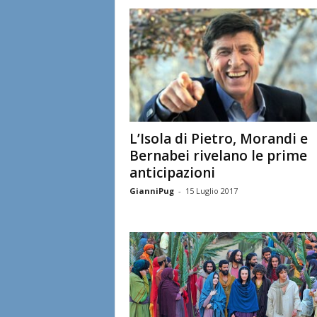
l
i
a
n
e
LʼIsola di Pietro, Morandi e
Bernabei rivelano le prime
anticipazioni
GianniPug
-
15 Luglio 2017