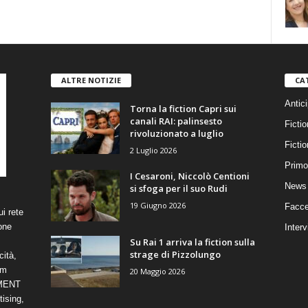
ALTRE NOTIZIE
CA
Antici
Torna la fiction Capri sui
canali RAI: palinsesto
Fictio
rivoluzionato a luglio
Ficti
2 Luglio 2026
Primo
I Cesaroni, Niccolò Centioni
News 
si sfoga per il suo Rudi
19 Giugno 2026
Facce
i rete
one
Interv
Su Rai 1 arriva la fiction sulla
strage di Pizzolungo
cità,
om
20 Maggio 2026
NMENT
ising,