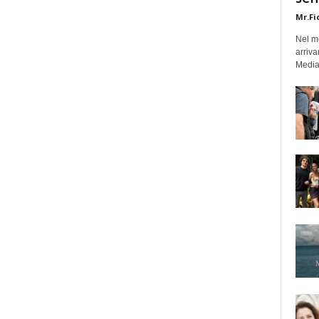
Mr.Fi
Nel mo
arriva
Medias