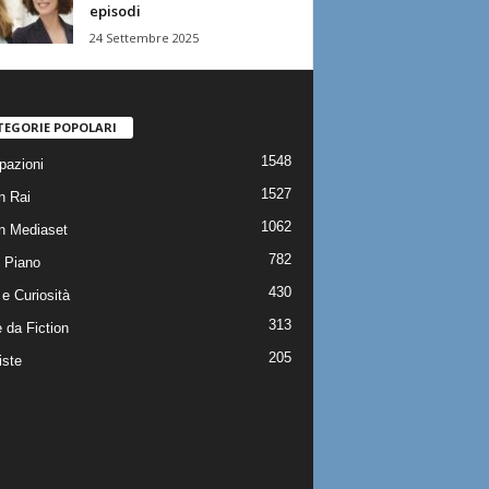
episodi
24 Settembre 2025
TEGORIE POPOLARI
1548
pazioni
1527
n Rai
1062
on Mediaset
782
 Piano
430
e Curiosità
313
 da Fiction
205
iste