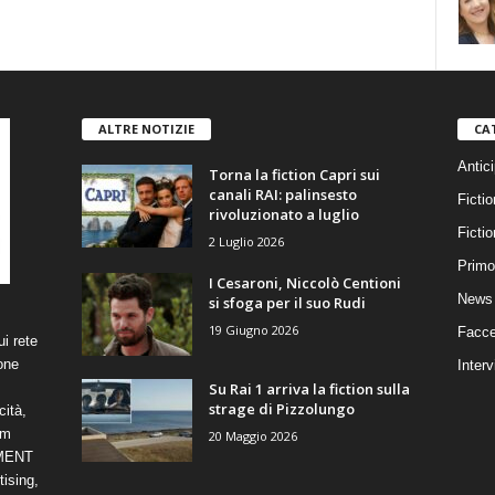
ALTRE NOTIZIE
CA
Antici
Torna la fiction Capri sui
canali RAI: palinsesto
Fictio
rivoluzionato a luglio
Ficti
2 Luglio 2026
Primo
I Cesaroni, Niccolò Centioni
News 
si sfoga per il suo Rudi
19 Giugno 2026
Facce
i rete
one
Interv
Su Rai 1 arriva la fiction sulla
strage di Pizzolungo
cità,
om
20 Maggio 2026
NMENT
ising,