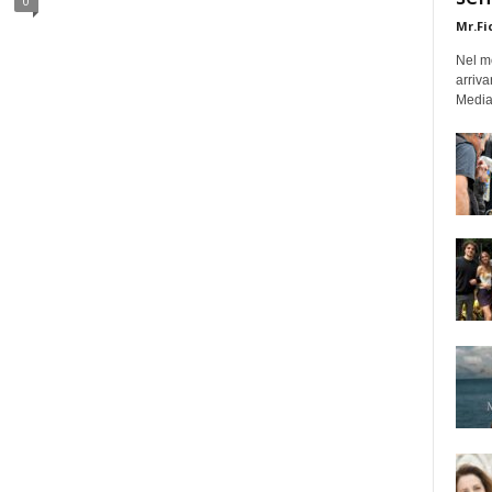
0
Mr.Fi
Nel mo
arriva
Medias