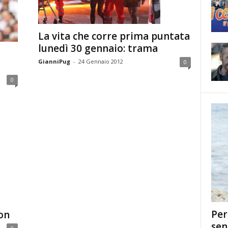
La vita che corre prima puntata
lunedì 30 gennaio: trama
GianniPug
-
24 Gennaio 2012
0
0
Per
ion
sen