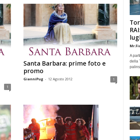
Tor
RAI
lug
Mr.Fi
A part
della 
Santa Barbara: prime foto e
palins
promo
GianniPug
-
12 Agosto 2012
1
1