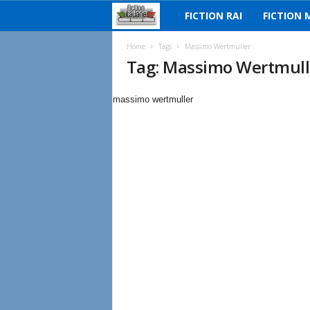
FICTION RAI
FICTION 
F
i
Home
Tags
Massimo Wertmuller
Tag: Massimo Wertmull
c
massimo wertmuller
t
i
o
n
I
t
a