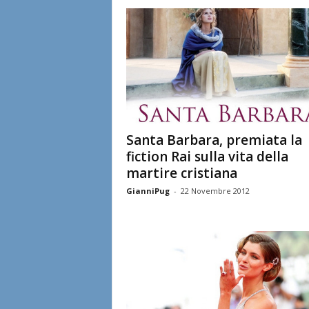
l
i
a
n
e
Santa Barbara, premiata la
fiction Rai sulla vita della
martire cristiana
GianniPug
-
22 Novembre 2012