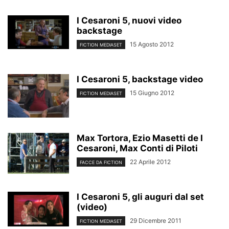
I Cesaroni 5, nuovi video
backstage
15 Agosto 2012
FICTION MEDIASET
I Cesaroni 5, backstage video
15 Giugno 2012
FICTION MEDIASET
Max Tortora, Ezio Masetti de I
Cesaroni, Max Conti di Piloti
22 Aprile 2012
FACCE DA FICTION
I Cesaroni 5, gli auguri dal set
(video)
29 Dicembre 2011
FICTION MEDIASET