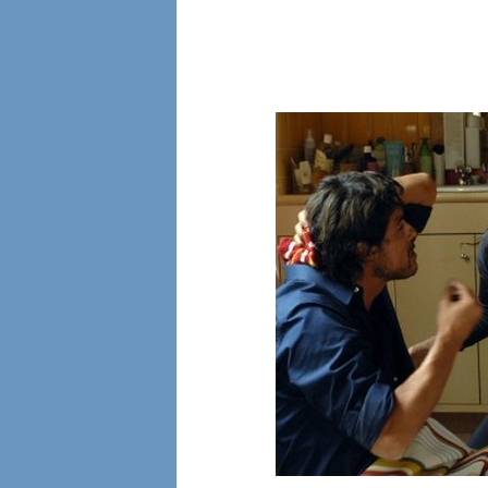
l
i
a
n
e