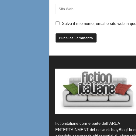
Salva il mio nome, email e sito web in q
fictionitaliane.com è parte dell' AREA
ENTERTAINMENT del network IsayBlog! la cu