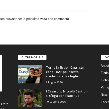
uesto browser per la prossima volta che commento.
ALTRE NOTIZIE
CA
Antici
Torna la fiction Capri sui
canali RAI: palinsesto
Fictio
rivoluzionato a luglio
Ficti
2 Luglio 2026
Primo
I Cesaroni, Niccolò Centioni
News 
si sfoga per il suo Rudi
19 Giugno 2026
Facce
i rete