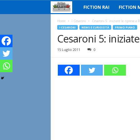
FICTION RAI
FICTION 
F
i
Home
I Cesaroni
Cesaroni 5: iniziate le riprese a
I CESARONI
NEWS E CURIOSITÀ
PRIMO PIANO
Cesaroni 5: iniziat
c
t
15 Luglio 2011
0
i
o
n
I
t
a