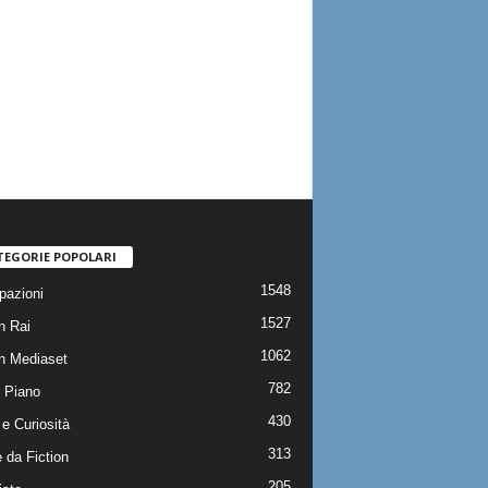
TEGORIE POPOLARI
1548
pazioni
1527
n Rai
1062
on Mediaset
782
 Piano
430
e Curiosità
313
 da Fiction
205