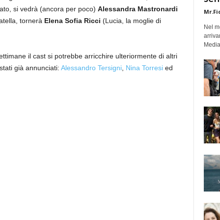
ato, si vedrà (ancora per poco)
Alessandra Mastronardi
Mr.Fi
tella, tornerà
Elena Sofia Ricci
(Lucia, la moglie di
Nel mo
arriva
Medias
ttimane il cast si potrebbe arricchire ulteriormente di altri
stati già annunciati:
Alessandro Tersigni
,
Nina Torresi
ed