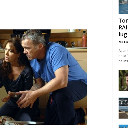
Tor
RAI
lug
Mr.Fi
A part
della 
palins