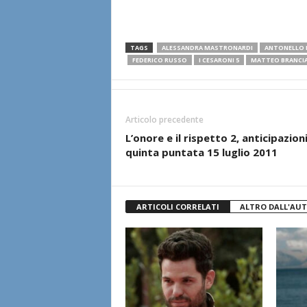
TAGS
ALESSANDRA MASTRONARDI
ANTONELLO 
FEDERICO RUSSO
I CESARONI 5
MATTEO BRANCI
Articolo precedente
L’onore e il rispetto 2, anticipazion
quinta puntata 15 luglio 2011
ARTICOLI CORRELATI
ALTRO DALL'AU