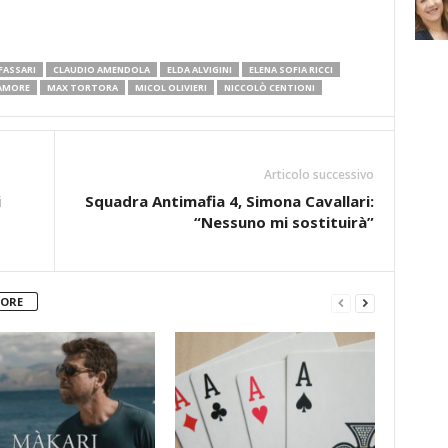
FASSARI
CLAUDIO AMENDOLA
ELDA ALVIGINI
ELENA SOFIA RICCI
AMORE
MAX TORTORA
MICOL OLIVIERI
NICCOLÒ CENTIONI
Articolo successivo
i
Squadra Antimafia 4, Simona Cavallari:
“Nessuno mi sostituirà”
TORE