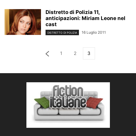
Distretto di Polizia 11,
anticipazioni: Miriam Leone nel
cast
16 Luglio 2011
DISTRETTO DI POLIZIA
1
2
3