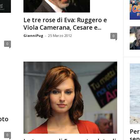
Le tre rose di Eva: Ruggero e
Viola Camerana, Cesare e...
GianniPug
-
25 Marzo 2012
0
0
oto
Per
0
sen