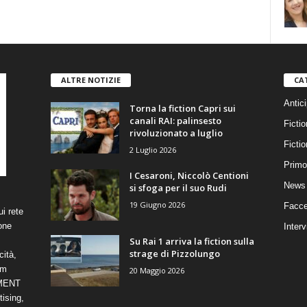
ALTRE NOTIZIE
CA
Antici
Torna la fiction Capri sui
canali RAI: palinsesto
Fictio
rivoluzionato a luglio
Ficti
2 Luglio 2026
Primo
I Cesaroni, Niccolò Centioni
News 
si sfoga per il suo Rudi
19 Giugno 2026
Facce
i rete
one
Interv
Su Rai 1 arriva la fiction sulla
strage di Pizzolungo
cità,
om
20 Maggio 2026
NMENT
ising,