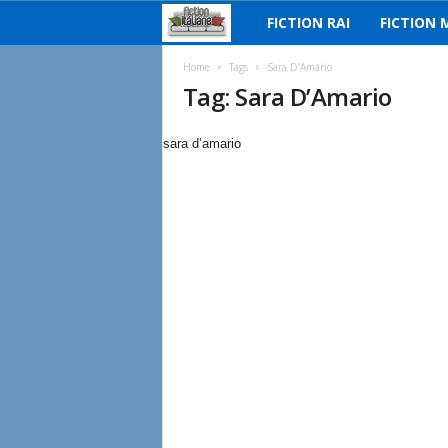
FICTION RAI
FICTION 
F
i
Home
Tags
Sara D’Amario
Tag: Sara D’Amario
c
sara d’amario
t
i
o
n
I
t
a