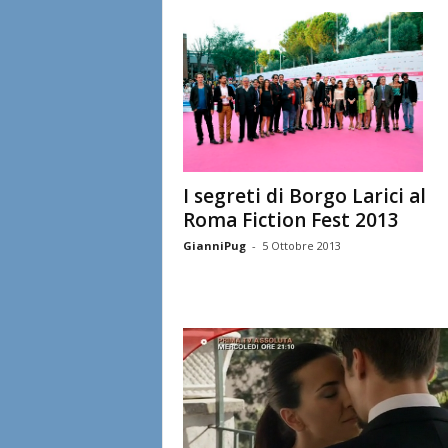
l
i
a
n
e
I segreti di Borgo Larici al
Roma Fiction Fest 2013
GianniPug
-
5 Ottobre 2013