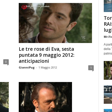
Tor
RAI
lug
Mr.Fi
A part
Le tre rose di Eva, sesta
della 
puntata 9 maggio 2012:
palins
anticipazioni
0
GianniPug
-
1 Maggio 2012
1