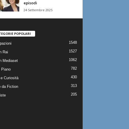
episodi
24 Settembre 2025
TEGORIE POPOLARI
1548
pazioni
1527
n Rai
1062
on Mediaset
782
 Piano
430
e Curiosità
313
 da Fiction
205
iste