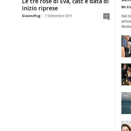
Le tre rose di Eva, cast e data di
inizio riprese
Mr.Fi
GianniPug
-
1 Settembre 2011
0
Nel mo
arriva
Medias