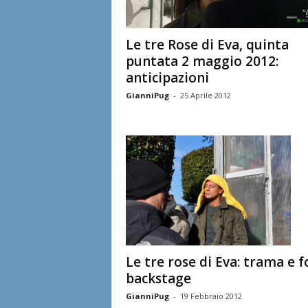
Le tre Rose di Eva, quinta
puntata 2 maggio 2012:
anticipazioni
GianniPug
-
25 Aprile 2012
Le tre rose di Eva: trama e f
backstage
GianniPug
-
19 Febbraio 2012