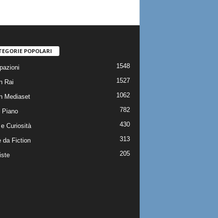
TEGORIE POPOLARI
1548
pazioni
1527
n Rai
1062
on Mediaset
782
 Piano
430
e Curiosità
313
 da Fiction
205
iste