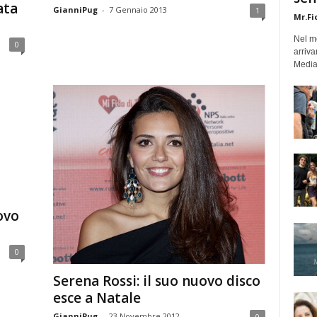
ata
GianniPug
-
7 Gennaio 2013
1
Mr.Fi
Nel mo
0
arriva
Medias
ovo
0
Serena Rossi: il suo nuovo disco
esce a Natale
GianniPug
-
23 Novembre 2012
0