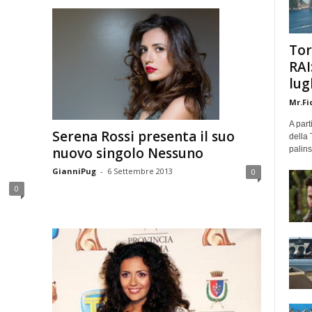
Tor
RAI
lug
Mr.Fi
A part
Serena Rossi presenta il suo
della 
nuovo singolo Nessuno
palins
GianniPug
-
6 Settembre 2013
0
0