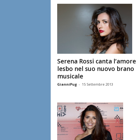
l
i
a
n
e
Serena Rossi canta l’amore
lesbo nel suo nuovo brano
musicale
GianniPug
-
15 Settembre 2013