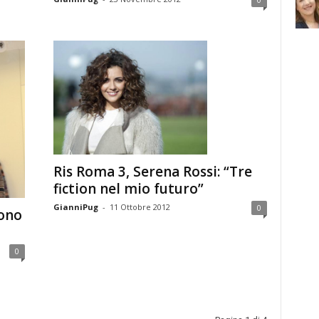
Ris Roma 3, Serena Rossi: “Tre
fiction nel mio futuro”
GianniPug
-
11 Ottobre 2012
0
Sono
0