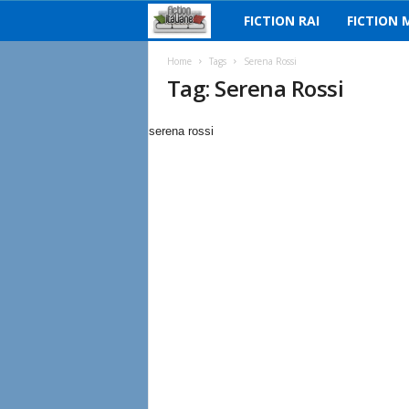
FICTION RAI
FICTION 
F
i
Home
Tags
Serena Rossi
Tag: Serena Rossi
c
serena rossi
t
i
o
n
I
t
a