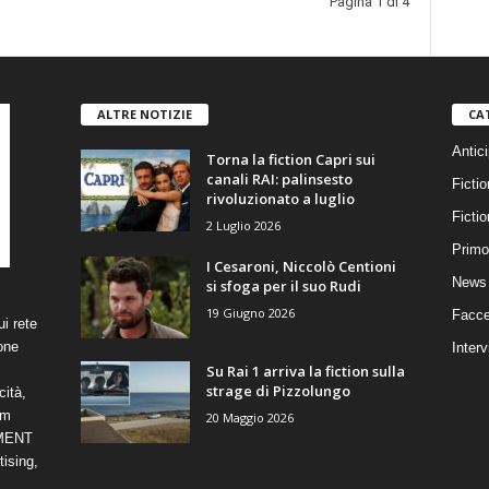
Pagina 1 di 4
ALTRE NOTIZIE
CA
Antici
Torna la fiction Capri sui
canali RAI: palinsesto
Fictio
rivoluzionato a luglio
Ficti
2 Luglio 2026
Primo
I Cesaroni, Niccolò Centioni
News 
si sfoga per il suo Rudi
19 Giugno 2026
Facce
i rete
one
Interv
Su Rai 1 arriva la fiction sulla
strage di Pizzolungo
cità,
om
20 Maggio 2026
NMENT
ising,