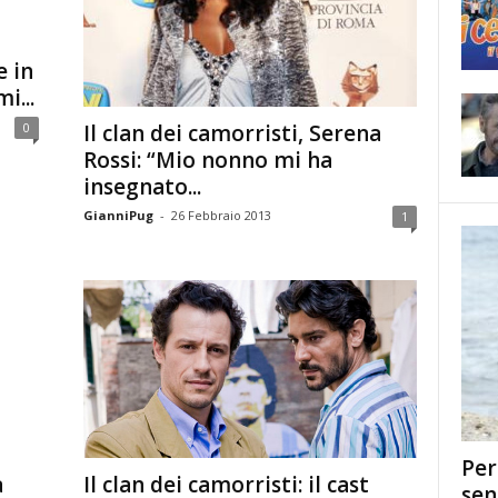
e in
i...
Il clan dei camorristi, Serena
0
Rossi: “Mio nonno mi ha
insegnato...
GianniPug
-
26 Febbraio 2013
1
Per
Il clan dei camorristi: il cast
a
sen