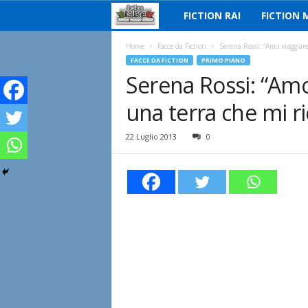
FICTION RAI
FICTION 
F
i
Home
Facce da Fiction
Serena Rossi: “Amo viaggiare
FACCE DA FICTION
PRIMO PIANO
Serena Rossi: “Amo
c
una terra che mi r
t
i
22 Luglio 2013
0
o
n
I
t
a