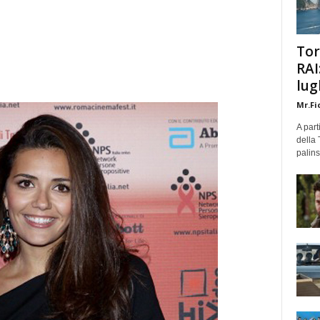
Tor
RAI
lug
Mr.Fi
A part
della 
palins