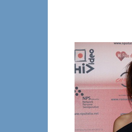
l
i
a
n
e