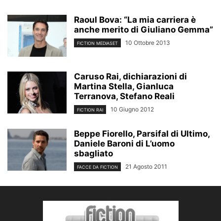
Raoul Bova: “La mia carriera è
anche merito di Giuliano Gemma”
10 Ottobre 2013
FICTION MEDIASET
Caruso Rai, dichiarazioni di
Martina Stella, Gianluca
Terranova, Stefano Reali
10 Giugno 2012
FICTION RAI
Beppe Fiorello, Parsifal di Ultimo,
Daniele Baroni di L’uomo
sbagliato
21 Agosto 2011
FACCE DA FICTION