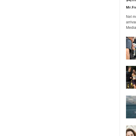
Mr.Fi
Nel mo
arriva
Medias