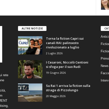
ALTRE NOTIZIE
CA
Antici
Torna la fiction Capri sui
canali RAI: palinsesto
Fictio
rivoluzionato a luglio
Ficti
2 Luglio 2026
Primo
I Cesaroni, Niccolò Centioni
News 
si sfoga per il suo Rudi
19 Giugno 2026
Facce
i rete
one
Interv
Su Rai 1 arriva la fiction sulla
strage di Pizzolungo
cità,
om
20 Maggio 2026
NMENT
ising,