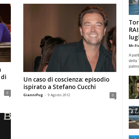
Tor
RAI
lug
Mr.Fi
A part
della 
palins
n
 di
Un caso di coscienza: episodio
ispirato a Stefano Cucchi
0
GianniPug
-
9 Agosto 2012
0