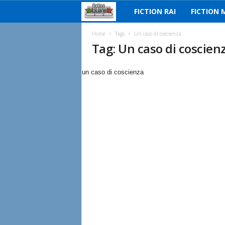
FICTION RAI
FICTION 
F
i
Home
Tags
Un caso di coscienza
Tag: Un caso di coscien
c
un caso di coscienza
t
i
o
n
I
t
a