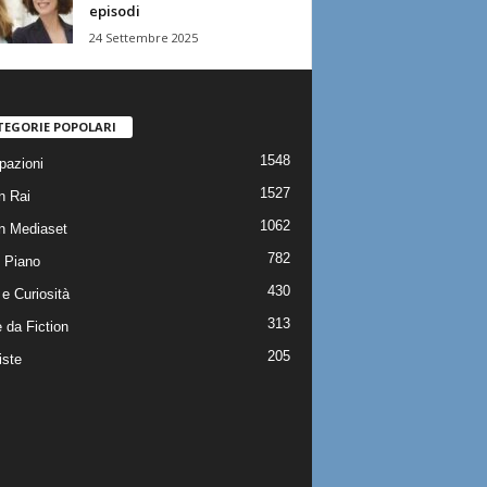
episodi
24 Settembre 2025
TEGORIE POPOLARI
1548
pazioni
1527
n Rai
1062
on Mediaset
782
 Piano
430
e Curiosità
313
 da Fiction
205
iste