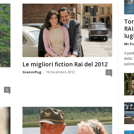
Tor
RAI
lug
Mr.Fi
A part
della 
Le migliori fiction Rai del 2012
palins
GianniPug
-
16 Dicembre 2012
0
0