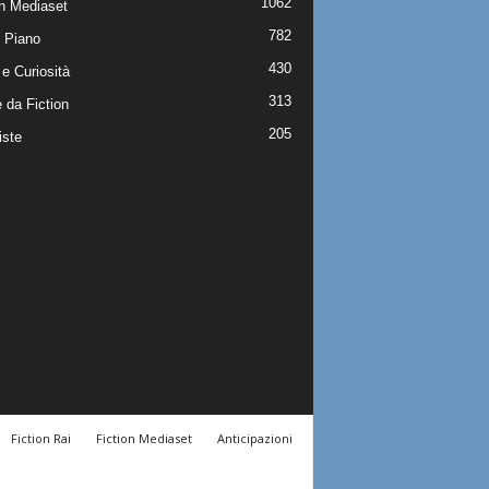
1062
on Mediaset
782
 Piano
430
e Curiosità
313
 da Fiction
205
iste
Fiction Rai
Fiction Mediaset
Anticipazioni