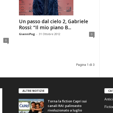
Un passo dal cielo 2, Gabriele
Rossi: “Il mio piano B...
GianniPug
-
31 Ottobre 2012
0
0
Pagina 1 di 3
ALTRE NOTIZIE
CA
Antici
Torna la fiction Capri sui
canali RAI: palinsesto
Fictio
rivoluzionato a luglio