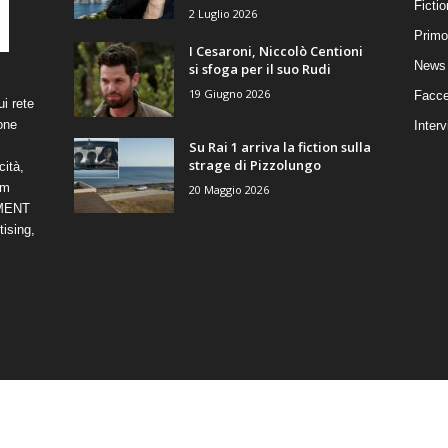
Ficti
2 Luglio 2026
Primo
I Cesaroni, Niccolò Centioni
News 
si sfoga per il suo Rudi
19 Giugno 2026
Facce
i rete
one
Interv
Su Rai 1 arriva la fiction sulla
strage di Pizzolungo
cità,
om
20 Maggio 2026
NMENT
ising,