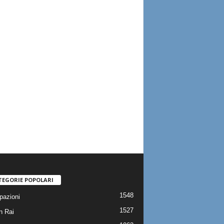
TEGORIE POPOLARI
1548
pazioni
1527
n Rai