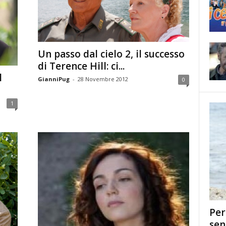
Un passo dal cielo 2, il successo
di Terence Hill: ci...
l
GianniPug
-
28 Novembre 2012
0
1
Per
sen