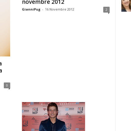
novembre 2012
GianniPug
-
16 Novembre 2012
2
a
a
0