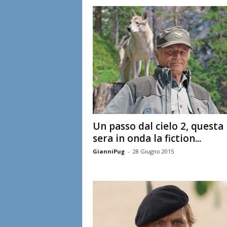
l
i
a
n
e
Un passo dal cielo 2, questa
sera in onda la fiction...
GianniPug
-
28 Giugno 2015