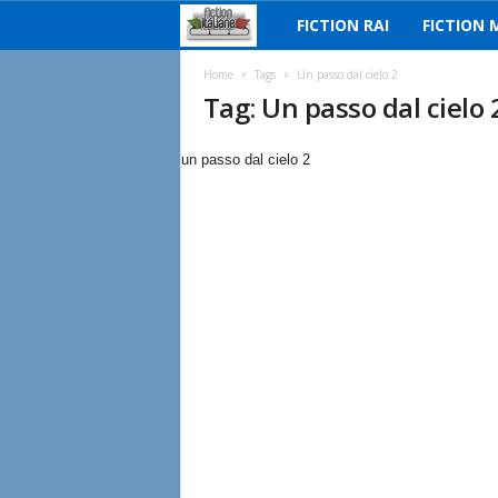
FICTION RAI
FICTION 
F
i
Home
Tags
Un passo dal cielo 2
Tag: Un passo dal cielo 
c
un passo dal cielo 2
t
i
o
n
I
t
a