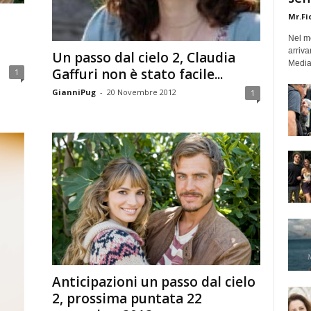
Mr.Fi
Nel mo
arriva
Un passo dal cielo 2, Claudia
Medias
Gaffuri non è stato facile...
1
GianniPug
-
20 Novembre 2012
1
Anticipazioni un passo dal cielo
2, prossima puntata 22