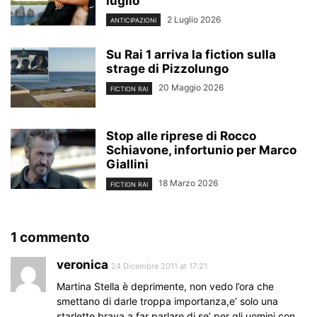
luglio
2 Luglio 2026
ANTICIPAZIONI
Su Rai 1 arriva la fiction sulla
strage di Pizzolungo
20 Maggio 2026
FICTION RAI
Stop alle riprese di Rocco
Schiavone, infortunio per Marco
Giallini
18 Marzo 2026
FICTION RAI
1 commento
veronica
24 Dicembre 2011 at 17:21
Martina Stella è deprimente, non vedo l’ora che
smettano di darle troppa importanza,e’ solo una
starlette brava a far parlare di se’ per gli uomini con