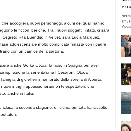
Mr.Fi
Nel mo
arriva
, che accoglierà nuovi personaggi, alcuni dei quali hanno
Medias
guono le fiction iberiche. Tra i nuovi soggetti, infatti, ci sarà
Il Segreto Rita Buendia: in Velvet, sarà Lucia Màrquez,
 fase adolescenziale molto complicata rimasta con i padre
trano con un camice della sartoria.
iacere anche Gorka Otxoa, famoso in Spagna per aver
rae ispirazione la serie italiana I Cesaroni. Otxoa
famiglia di gioiellieri innamorato della sorella di Alberto,
nuovi intrighi appassioneranno i telespettatori, che
to, anche in Italia.
conclusa la seconda stagione, e l’ultima puntata ha raccolto
pettatori.