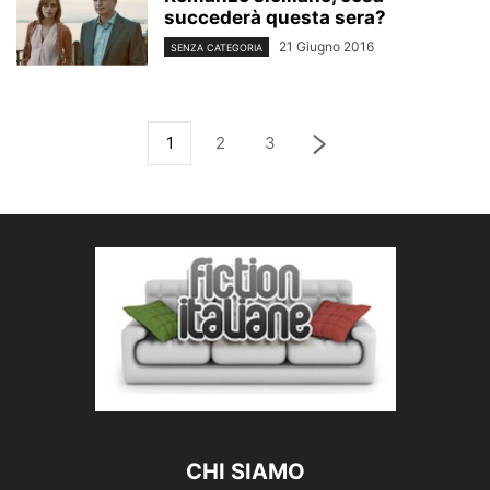
succederà questa sera?
21 Giugno 2016
SENZA CATEGORIA
1
2
3
CHI SIAMO