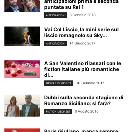
anticipazioni prima e seconda
puntata su Rai 1
8 Gennaio 2018
ANTICIPAZIONI
Vai Col Liscio, la mini serie sul
liscio romagnolo su Sky...
14 Giugno 2017
ANTICIPAZIONI
A San Valentino rilassati con le
fiction italiane più romantiche
di...
30 Gennaio 2017
NEWS E CURIOSITÀ
Dubbi sulla seconda stagione di
Romanzo Siciliano: si farà?
6 Agosto 2016
FICTION MEDIASET
Boris Giuliano, manca sempre