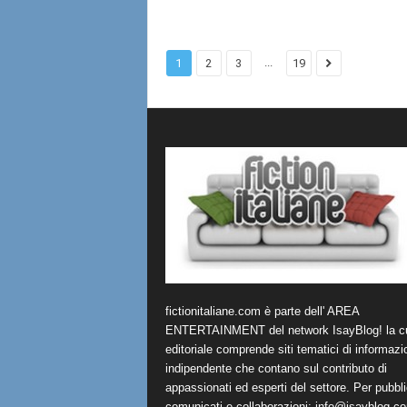
...
1
2
3
19
fictionitaliane.com è parte dell' AREA
ENTERTAINMENT del network IsayBlog! la cu
editoriale comprende siti tematici di informazi
indipendente che contano sul contributo di
appassionati ed esperti del settore. Per pubbli
comunicati e collaborazioni:
info@isayblog.c