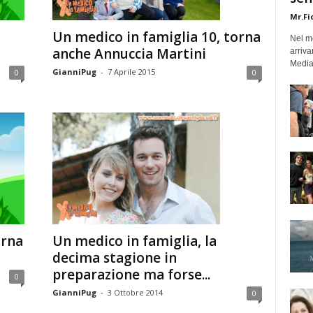
Mr.Fi
Un medico in famiglia 10, torna
Nel mo
anche Annuccia Martini
arriva
Medias
GianniPug
-
7 Aprile 2015
0
0
orna
Un medico in famiglia, la
decima stagione in
preparazione ma forse...
0
GianniPug
-
3 Ottobre 2014
0