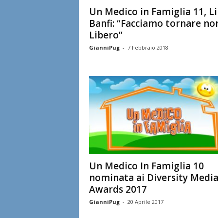
l
Un Medico in Famiglia 11, L
Banfi: “Facciamo tornare no
i
Libero”
GianniPug
-
7 Febbraio 2018
a
n
e
Un Medico In Famiglia 10
nominata ai Diversity Medi
Awards 2017
GianniPug
-
20 Aprile 2017