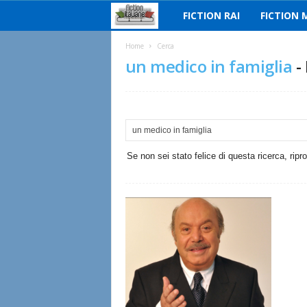
FICTION RAI
FICTION 
F
i
Home
Cerca
un medico in famiglia
-
c
t
i
Se non sei stato felice di questa ricerca, ripr
o
n
I
t
a