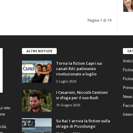
Pagina 1 di 19
ALTRE NOTIZIE
CA
Antici
Torna la fiction Capri sui
canali RAI: palinsesto
Fictio
rivoluzionato a luglio
Ficti
2 Luglio 2026
Primo
I Cesaroni, Niccolò Centioni
News 
si sfoga per il suo Rudi
19 Giugno 2026
Facce
i rete
one
Interv
Su Rai 1 arriva la fiction sulla
strage di Pizzolungo
cità,
om