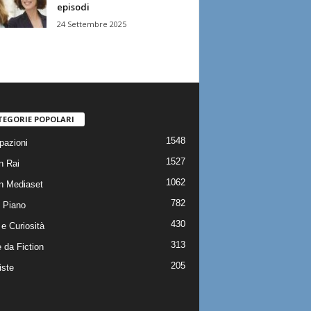
episodi
24 Settembre 2025
TEGORIE POPOLARI
1548
pazioni
1527
n Rai
1062
on Mediaset
782
 Piano
430
e Curiosità
313
 da Fiction
205
iste