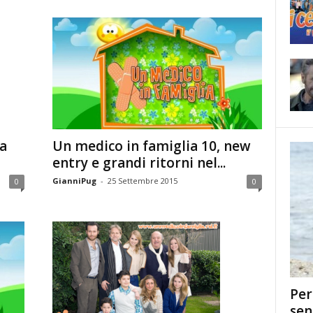
Un medico in famiglia 10, new
a
entry e grandi ritorni nel...
GianniPug
-
25 Settembre 2015
0
0
Per
sen