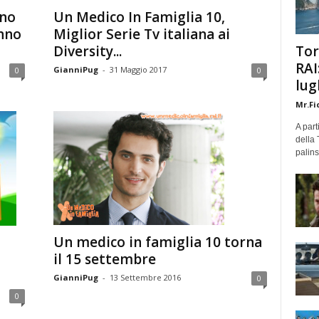
ino
Un Medico In Famiglia 10,
nno
Miglior Serie Tv italiana ai
Tor
Diversity...
RAI
GianniPug
-
31 Maggio 2017
0
0
lug
Mr.Fi
A part
della 
palins
Un medico in famiglia 10 torna
il 15 settembre
a
GianniPug
-
13 Settembre 2016
0
0