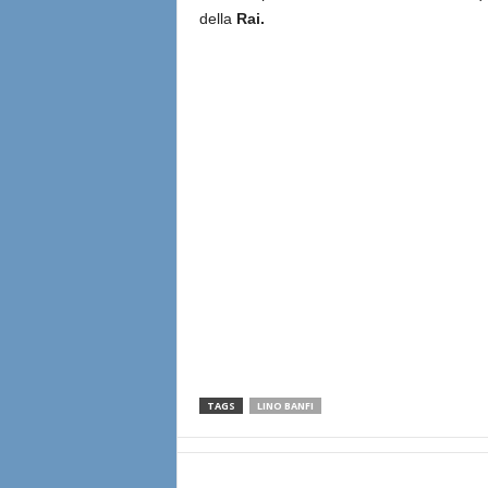
della
Rai.
TAGS
LINO BANFI