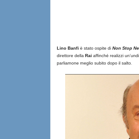
l
i
a
n
Lino Banfi
è stato ospite di
Non Stop N
direttore della
Rai
affinché realizzi un’und
e
parliamone meglio subito dopo il salto.