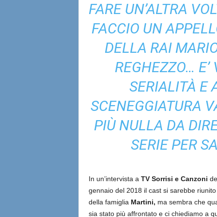
FARE UN’ALTRA VOL
FACCIO UN APPELL
DELLA RAI MARI
REGHEZZO… E’ 
SERIALITÀ E
SCENEGGIATURA VA
PIÙ NULLA DA DIR
SERIE PER S
In un’intervista a
TV Sorrisi e Canzoni
de
gennaio del 2018 il cast si sarebbe riunito 
della famiglia
Martini,
ma sembra che qual
sia stato più affrontato e ci chiediamo a q