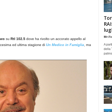
Tor
RAI
lug
Mr.Fi
ews
su
Rtl 102.5
dove ha rivolto un accorato appello al
icesima ed ultima stagione di
Un Medico in Famiglia
, ma
A part
della 
palins