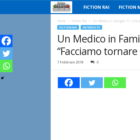
FICTION RAI
FICTION 
F
i
Home
Fiction Rai
Un Medico in Famiglia 11, Lino B
FICTION RAI
INTERVISTE
Un Medico in Famig
c
“Facciamo tornare
t
i
7 Febbraio 2018
0
o
n
I
t
a