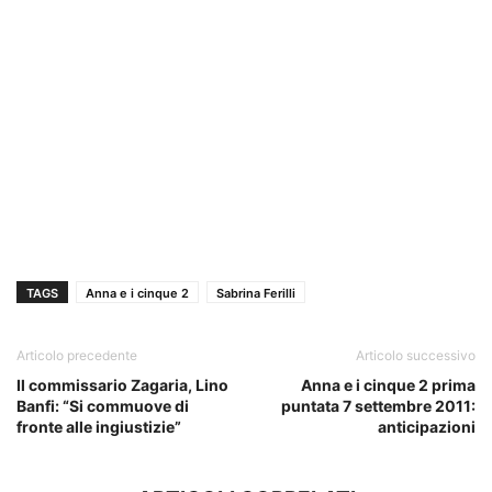
TAGS
Anna e i cinque 2
Sabrina Ferilli
Articolo precedente
Articolo successivo
Il commissario Zagaria, Lino
Anna e i cinque 2 prima
Banfi: “Si commuove di
puntata 7 settembre 2011:
fronte alle ingiustizie”
anticipazioni