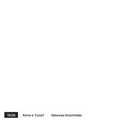
TAGS
Anna e Yusef
Vanessa Incontrada