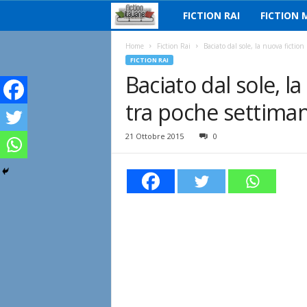
FICTION RAI
FICTION 
F
i
Home
Fiction Rai
Baciato dal sole, la nuova fictio
FICTION RAI
Baciato dal sole, l
c
tra poche settima
t
i
21 Ottobre 2015
0
o
n
I
t
a