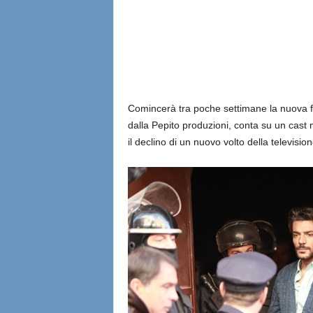
l
i
a
n
Comincerà tra poche settimane la nuova fict
dalla Pepito produzioni, conta su un cast 
e
il declino di un nuovo volto della television