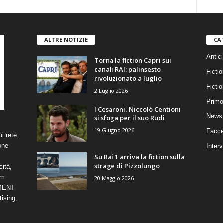
ALTRE NOTIZIE
CA
Antici
Torna la fiction Capri sui
canali RAI: palinsesto
Fictio
rivoluzionato a luglio
Ficti
2 Luglio 2026
Primo
I Cesaroni, Niccolò Centioni
News 
si sfoga per il suo Rudi
19 Giugno 2026
Facce
i rete
one
Interv
Su Rai 1 arriva la fiction sulla
strage di Pizzolungo
cità,
om
20 Maggio 2026
NMENT
ising,