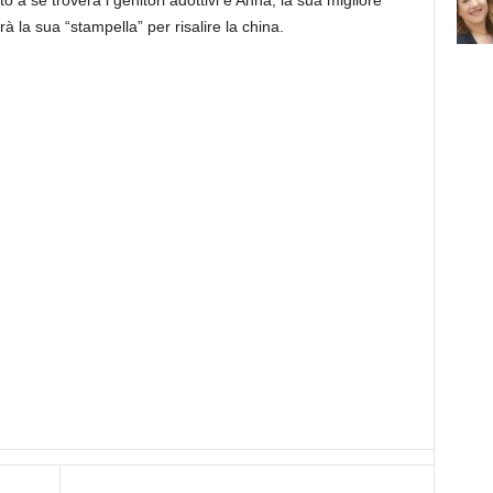
 a sé troverà i genitori adottivi e Anna, la sua migliore
 la sua “stampella” per risalire la china.