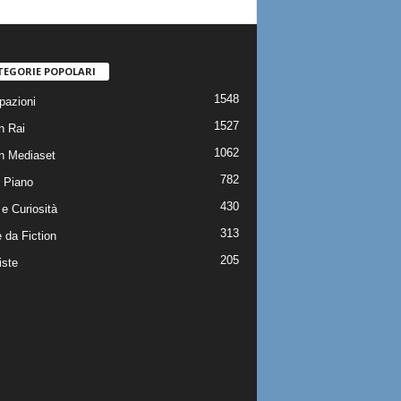
TEGORIE POPOLARI
1548
pazioni
1527
n Rai
1062
on Mediaset
782
 Piano
430
e Curiosità
313
 da Fiction
205
iste