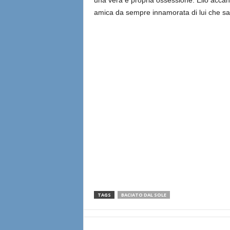
una vera e propria ossessione. Elio accanto
amica da sempre innamorata di lui che sarà
TAGS
BACIATO DAL SOLE