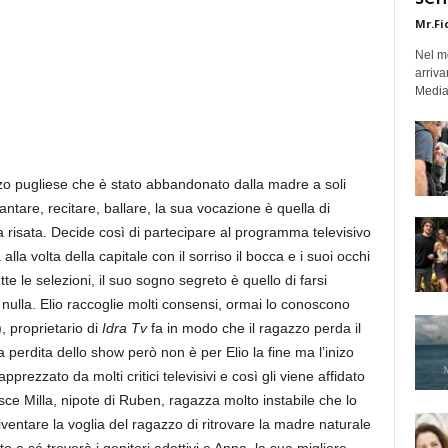
Mr.Fi
Nel mo
arriva
Medias
zo pugliese che è stato abbandonato dalla madre a soli
antare, recitare, ballare, la sua vocazione è quella di
a risata. Decide così di partecipare al programma televisivo
lla volta della capitale con il sorriso il bocca e i suoi occhi
te le selezioni, il suo sogno segreto è quello di farsi
nulla. Elio raccoglie molti consensi, ormai lo conoscono
 proprietario di
Idra Tv
fa in modo che il ragazzo perda il
a perdita dello show però non è per Elio la fine ma l’inizo
prezzato da molti critici televisivi e così gli viene affidato
e Milla, nipote di Ruben, ragazza molto instabile che lo
entare la voglia del ragazzo di ritrovare la madre naturale