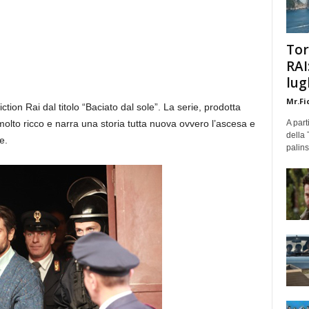
Tor
RAI
lug
Mr.Fi
ion Rai dal titolo “Baciato dal sole”. La serie, prodotta
molto ricco e narra una storia tutta nuova ovvero l’ascesa e
A part
della 
e.
palins