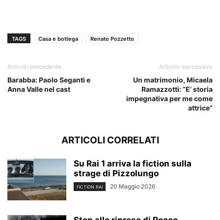
TAGS
Casa e bottega
Renato Pozzetto
Articolo precedente
Articolo successivo
Barabba: Paolo Seganti e
Un matrimonio, Micaela
Anna Valle nel cast
Ramazzotti: “E’ storia
impegnativa per me come
attrice”
ARTICOLI CORRELATI
Su Rai 1 arriva la fiction sulla
strage di Pizzolungo
20 Maggio 2026
FICTION RAI