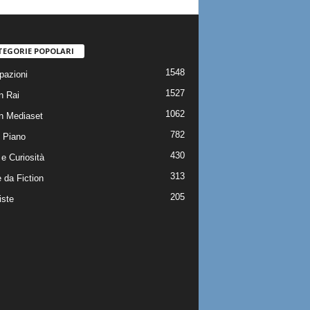
TEGORIE POPOLARI
1548
pazioni
1527
n Rai
1062
on Mediaset
782
 Piano
430
e Curiosità
313
 da Fiction
205
iste