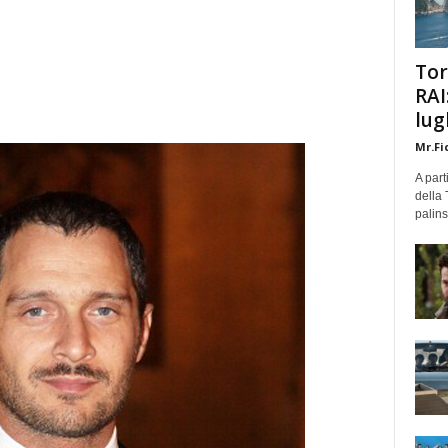
Tor
RAI
lug
Mr.Fi
A part
della 
palins