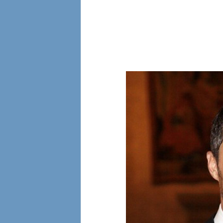
l
i
a
n
e