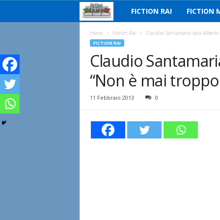
FICTION RAI
FICTION 
F
i
Home
Fiction Rai
Claudio Santamaria sarà Alberto
FICTION RAI
Claudio Santamaria
c
“Non è mai troppo 
t
i
11 Febbraio 2013
0
o
n
I
t
a