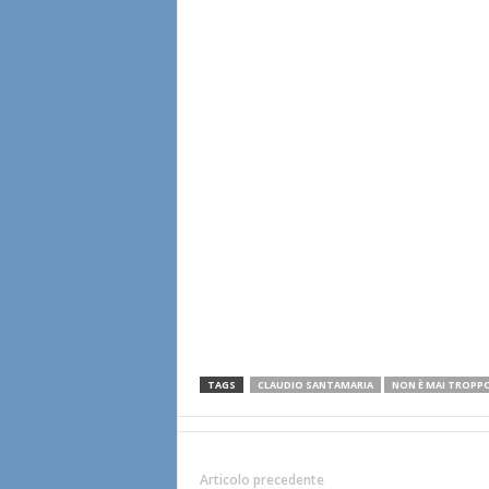
TAGS
CLAUDIO SANTAMARIA
NON È MAI TROPPO
Articolo precedente