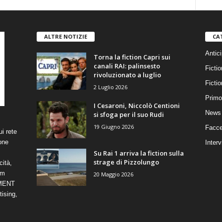
ALTRE NOTIZIE
CA
Antici
Torna la fiction Capri sui
canali RAI: palinsesto
Fictio
rivoluzionato a luglio
Ficti
2 Luglio 2026
Primo
I Cesaroni, Niccolò Centioni
News 
si sfoga per il suo Rudi
19 Giugno 2026
Facce
i rete
one
Interv
Su Rai 1 arriva la fiction sulla
strage di Pizzolungo
cità,
om
20 Maggio 2026
NMENT
ising,