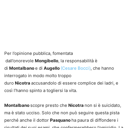
Per l’opinione pubblica, fomentata
dall’onorevole
Mongibello
, la responsabilità è
di
Montalbano
e di
Augello
(Cesare Bocci)
, che hanno
interrogato in modo molto troppo
duro
Nicotra
accusandolo di essere complice dei ladri, e
così l’hanno spinto a togliersi la vita.
Montalbano
scopre presto che
Nicotra
non si è suicidato,
ma è stato ucciso. Solo che non può seguire questa pista
perché anche il dottor
Pasquano
ha paura di diffondere i
risultati dei suoi esami, che confermerebbero l’omicidio. La