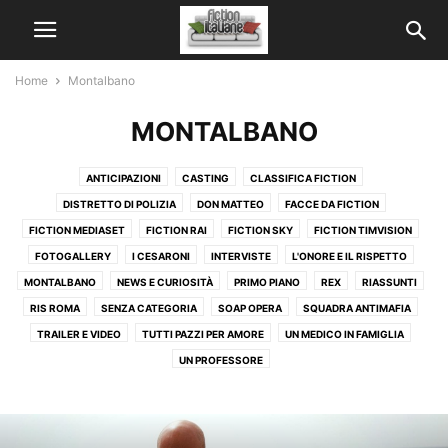
Home
Montalbano
MONTALBANO
ANTICIPAZIONI
CASTING
CLASSIFICA FICTION
DISTRETTO DI POLIZIA
DON MATTEO
FACCE DA FICTION
FICTION MEDIASET
FICTION RAI
FICTION SKY
FICTION TIMVISION
FOTOGALLERY
I CESARONI
INTERVISTE
L'ONORE E IL RISPETTO
MONTALBANO
NEWS E CURIOSITÀ
PRIMO PIANO
REX
RIASSUNTI
RIS ROMA
SENZA CATEGORIA
SOAP OPERA
SQUADRA ANTIMAFIA
TRAILER E VIDEO
TUTTI PAZZI PER AMORE
UN MEDICO IN FAMIGLIA
UN PROFESSORE