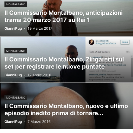
MONTALBANO
Il Commissario Montalbano, anticipazioni
trama 20 marzo 2017 su Rai 1
GianniPug
-
19 Marzo 2017
MONTALBANO
Il Commissario Montalbano, Zingaretti sul
set per registrare le nuove puntate
GianniPug
-
12 Aprile 2016
MONTALBANO
Il Commissario Montalbano, nuovo e ultimo
episodio inedito prima di tornare...
GianniPug
-
7 Marzo 2016