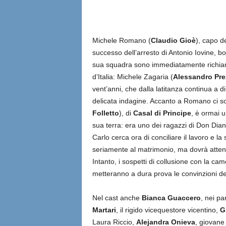
Michele Romano (
Claudio Gioè
), capo d
successo dell’arresto di Antonio Iovine, b
sua squadra sono immediatamente richiamat
d’Italia: Michele Zagaria (
Alessandro Pre
vent’anni, che dalla latitanza continua a di
delicata indagine. Accanto a Romano ci son
Folletto
), di
Casal di Principe
, è ormai u
sua terra: era uno dei ragazzi di Don Diana
Carlo cerca ora di conciliare il lavoro e l
seriamente al matrimonio, ma dovrà atten
Intanto, i sospetti di collusione con la 
metteranno a dura prova le convinzioni de
Nel cast anche
Bianca Guaccero
, nei pa
Martari
, il rigido vicequestore vicentino,
G
Laura Riccio,
Alejandra Onieva
, giovan