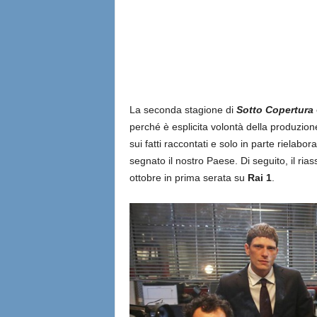
l
i
a
n
La seconda stagione di
Sotto Copertura
perché è esplicita volontà della produzion
e
sui fatti raccontati e solo in parte rielab
segnato il nostro Paese. Di seguito, il r
ottobre in prima serata su
Rai 1
.