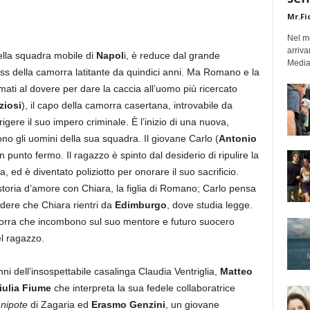
Mr.Fi
Nel mo
arriva
ella squadra mobile di
Napol
i, è reduce dal grande
Medias
oss della camorra latitante da quindici anni. Ma Romano e la
i al dovere per dare la caccia all’uomo più ricercato
ziosi
), il capo della camorra casertana, introvabile da
rigere il suo impero criminale. È l’inizio di una nuova,
o gli uomini della sua squadra. Il giovane Carlo (
Antonio
n punto fermo. Il ragazzo è spinto dal desiderio di ripulire la
, ed è diventato poliziotto per onorare il suo sacrificio.
a storia d’amore con Chiara, la figlia di Romano; Carlo pensa
dere che Chiara rientri da
Edimburgo
, dove studia legge.
camorra che incombono sul suo mentore e futuro suocero
l ragazzo.
nni dell’insospettabile casalinga Claudia Ventriglia,
Matteo
iulia Fiume
che interpreta la sua fedele collaboratrice
e
nipote
di Zagaria ed
Erasmo Genzini
, un giovane