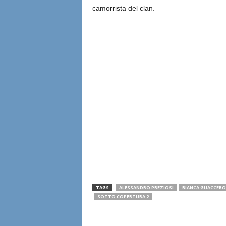
camorrista del clan.
TAGS
ALESSANDRO PREZIOSI
BIANCA GUACCERO
SOTTO COPERTURA 2