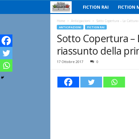
FICTION RAI
FICTION 
F
i
Home
Anticipazioni
Sotto Copertura – La Cattura d
ANTICIPAZIONI
FICTION RAI
Sotto Copertura – L
c
riassunto della pr
t
i
17 Ottobre 2017
0
o
n
I
t
a