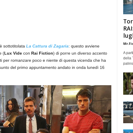
Tor
RAI
lug
Mr.Fi
è sottotitolata
La Cattura di Zagaria
: questo avviene
e (
Lux Vide
con
Rai Fiction
) di porre un diverso accento
A part
della 
orati per romanzare poco e niente di questa vicenda che ha
palins
iassunto del primo appuntamento andato in onda lunedì 16