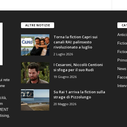
ALTRE NOTIZIE
CA
Antici
Torna la fiction Capri sui
canali RAI: palinsesto
Fictio
rivoluzionato a luglio
Ficti
2 Luglio 2026
Primo
I Cesaroni, Niccolò Centioni
News 
si sfoga per il suo Rudi
19 Giugno 2026
Facce
i rete
one
Interv
Su Rai 1 arriva la fiction sulla
strage di Pizzolungo
cità,
om
20 Maggio 2026
NMENT
ising,