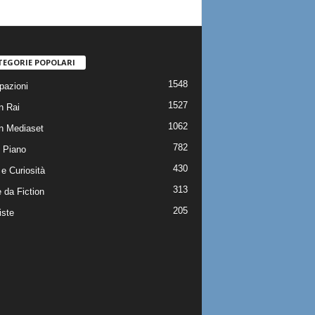
TEGORIE POPOLARI
1548
pazioni
1527
n Rai
1062
on Mediaset
782
 Piano
430
e Curiosità
313
 da Fiction
205
iste