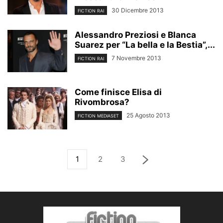
30 Dicembre 2013
FICTION RAI
Alessandro Preziosi e Blanca
Suarez per “La bella e la Bestia”,...
7 Novembre 2013
FICTION RAI
Come finisce Elisa di
Rivombrosa?
25 Agosto 2013
FICTION MEDIASET
1
2
3