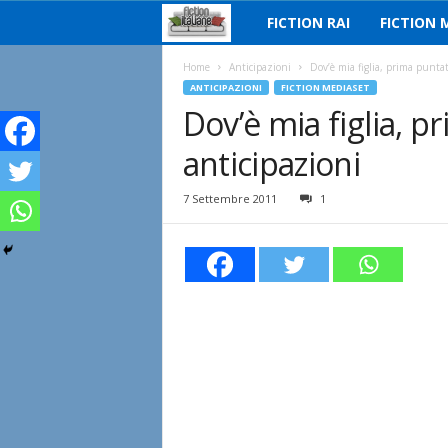
FICTION RAI
FICTION 
F
i
Home
Anticipazioni
Dov’è mia figlia, prima punta
ANTICIPAZIONI
FICTION MEDIASET
Dov’è mia figlia, 
c
anticipazioni
t
i
7 Settembre 2011
1
o
n
I
t
a