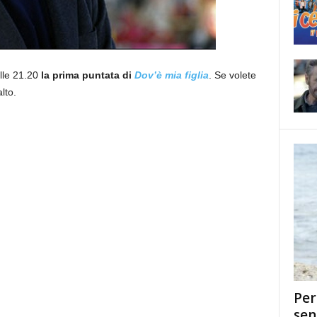
lle 21.20
la prima puntata di
Dov’è mia figlia
. Se volete
lto.
Per
sen