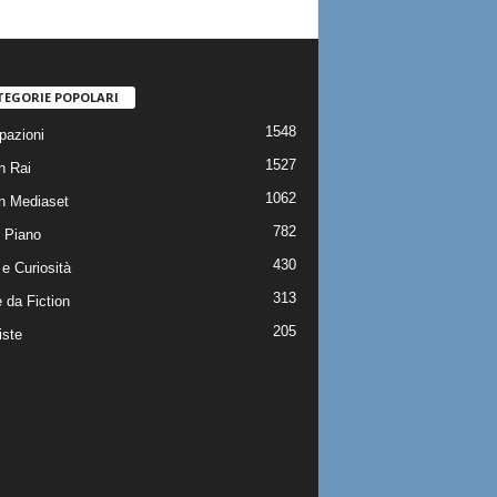
TEGORIE POPOLARI
1548
pazioni
1527
n Rai
1062
on Mediaset
782
 Piano
430
e Curiosità
313
 da Fiction
205
iste