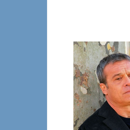
l
i
a
n
e