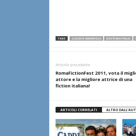
TAGS
CLAUDIO AMENDOLA
DOV'È MIA FIGLIA
Articolo precedente
RomaFictionFest 2011, vota il migli
attore e la migliore attrice di una
fiction italiana!
ARTICOLI CORRELATI
ALTRO DALL'AU