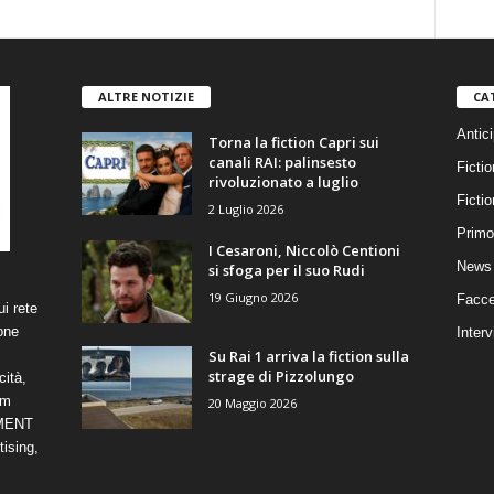
ALTRE NOTIZIE
CA
Antici
Torna la fiction Capri sui
canali RAI: palinsesto
Fictio
rivoluzionato a luglio
Ficti
2 Luglio 2026
Primo
I Cesaroni, Niccolò Centioni
News 
si sfoga per il suo Rudi
19 Giugno 2026
Facce
i rete
one
Interv
Su Rai 1 arriva la fiction sulla
strage di Pizzolungo
cità,
om
20 Maggio 2026
NMENT
ising,