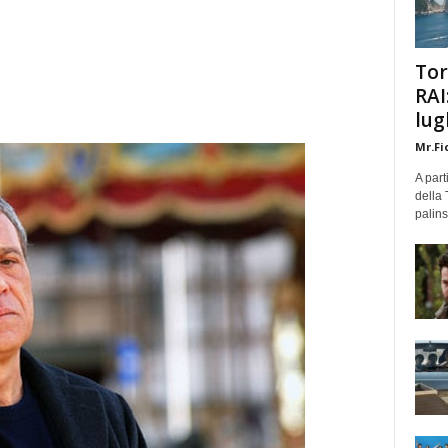
Tor
RAI
lug
Mr.Fi
A part
della 
palins