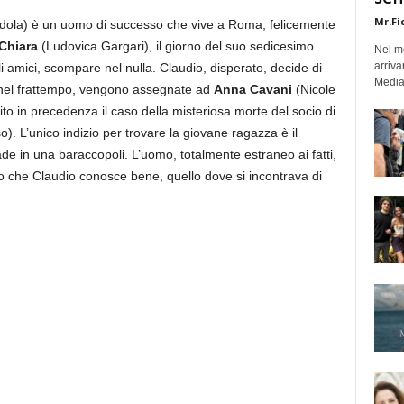
Mr.Fi
ola) è un uomo di successo che vive a Roma, felicemente
Chiara
(Ludovica Gargari), il giorno del suo sedicesimo
Nel mo
arriva
 amici, scompare nel nulla. Claudio, disperato, decide di
Medias
ia, nel frattempo, vengono assegnate ad
Anna Cavani
(Nicole
o in precedenza il caso della misteriosa morte del socio di
. L’unico indizio per trovare la giovane ragazza è il
de in una baraccopoli. L’uomo, totalmente estraneo ai fatti,
uogo che Claudio conosce bene, quello dove si incontrava di