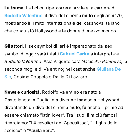
La trama
. La fiction ripercorrerà la vita e la carriera di
Rodolfo Valentino
, il divo del cinema muto degli anni ’20,
mostrando il il mito internazionale del casanova italiano
che conquistò Hollywood e le donne di mezzo mondo.
Gli attori
. Il sex symbol di ieri è impersonato dal sex
symbol di oggi: sarà infatti
Gabriel Garko
a interpretare
Rodolfo Valentino
. Asia Argento sarà
Natascha Rambova
, la
seconda moglie di Valentino; nel cast anche
Giuliana De
Sio
, Cosima Coppola e Dalila Di Lazzaro.
News e curiosità
. Rodolfo Valentino era nato a
Castellaneta in Puglia, ma divenne famoso a Hollywood
diventando un divo del cinema muto; fu anche il primo ad
essere chiamato “latin lover”. Tra i suoi film più famosi
ricordiamo: “I 4 cavalieri dell’Apocalisse”, “Il figlio dello
sceicco” e “Aquila nera”.