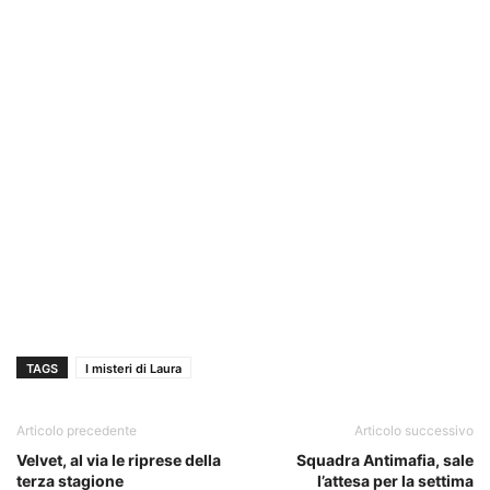
TAGS
I misteri di Laura
Articolo precedente
Articolo successivo
Velvet, al via le riprese della
Squadra Antimafia, sale
terza stagione
l’attesa per la settima