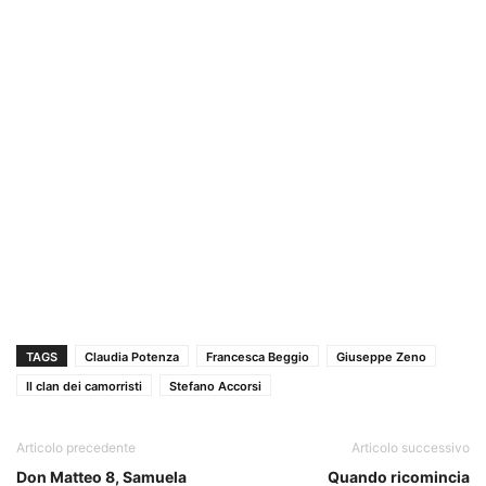
TAGS
Claudia Potenza
Francesca Beggio
Giuseppe Zeno
Il clan dei camorristi
Stefano Accorsi
Articolo precedente
Articolo successivo
Don Matteo 8, Samuela
Quando ricomincia