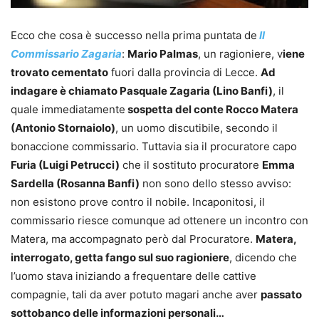
Ecco che cosa è successo nella prima puntata de
Il
Commissario Zagaria
:
Mario Palmas
, un ragioniere, v
iene
trovato cementato
fuori dalla provincia di Lecce.
Ad
indagare è chiamato Pasquale Zagaria (Lino Banfi)
, il
quale immediatamente
sospetta del conte Rocco Matera
(Antonio Stornaiolo)
, un uomo discutibile, secondo il
bonaccione commissario. Tuttavia sia il procuratore capo
Furia (Luigi Petrucci)
che il sostituto procuratore
Emma
Sardella (Rosanna Banfi)
non sono dello stesso avviso:
non esistono prove contro il nobile. Incaponitosi, il
commissario riesce comunque ad ottenere un incontro con
Matera, ma accompagnato però dal Procuratore.
Matera,
interrogato, getta fango sul suo ragioniere
, dicendo che
l’uomo stava iniziando a frequentare delle cattive
compagnie, tali da aver potuto magari anche aver
passato
sottobanco delle informazioni personali…