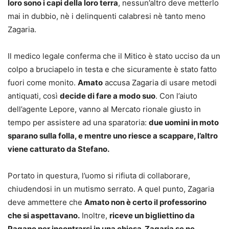
loro sono i capi della loro terra
, nessun’altro deve metterlo
mai in dubbio, nè i delinquenti calabresi nè tanto meno
Zagaria.
Il medico legale conferma che il Mitico è stato ucciso da un
colpo a bruciapelo in testa e che sicuramente è stato fatto
fuori come monito.
Amato
accusa Zagaria di usare metodi
antiquati, così
decide di fare a modo suo
. Con l’aiuto
dell’agente Lepore, vanno al Mercato rionale giusto in
tempo per assistere ad una sparatoria:
due uomini in moto
sparano sulla folla, e mentre uno riesce a scappare, l’altro
viene catturato da Stefano.
Portato in questura, l’uomo si rifiuta di collaborare,
chiudendosi in un mutismo serrato. A quel punto, Zagaria
deve ammettere che
Amato non è certo il professorino
che si aspettavano.
Inoltre,
riceve un bigliettino da
Pagano per incontrarsi in una chiesa. Zagaria se ne