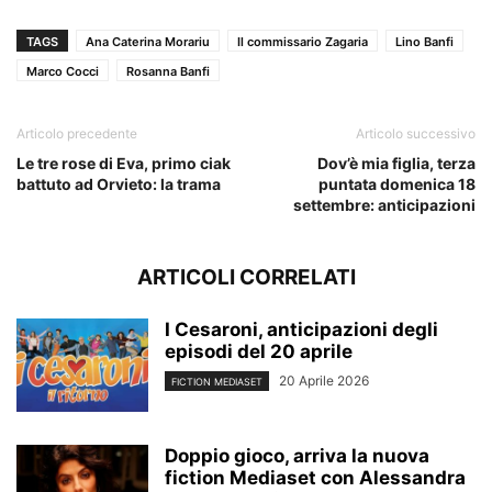
TAGS
Ana Caterina Morariu
Il commissario Zagaria
Lino Banfi
Marco Cocci
Rosanna Banfi
Articolo precedente
Articolo successivo
Le tre rose di Eva, primo ciak
Dov’è mia figlia, terza
battuto ad Orvieto: la trama
puntata domenica 18
settembre: anticipazioni
ARTICOLI CORRELATI
I Cesaroni, anticipazioni degli
episodi del 20 aprile
20 Aprile 2026
FICTION MEDIASET
Doppio gioco, arriva la nuova
fiction Mediaset con Alessandra