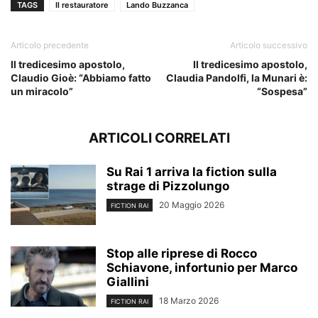
TAGS
Il restauratore
Lando Buzzanca
Articolo precedente
Articolo successivo
Il tredicesimo apostolo,
Il tredicesimo apostolo,
Claudio Gioè: “Abbiamo fatto
Claudia Pandolfi, la Munari è:
un miracolo”
“Sospesa”
ARTICOLI CORRELATI
Su Rai 1 arriva la fiction sulla
strage di Pizzolungo
20 Maggio 2026
FICTION RAI
Stop alle riprese di Rocco
Schiavone, infortunio per Marco
Giallini
18 Marzo 2026
FICTION RAI