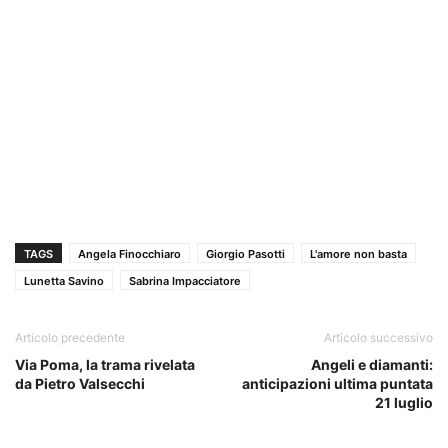
TAGS
Angela Finocchiaro
Giorgio Pasotti
L'amore non basta
Lunetta Savino
Sabrina Impacciatore
Articolo precedente
Articolo successivo
Via Poma, la trama rivelata
Angeli e diamanti:
da Pietro Valsecchi
anticipazioni ultima puntata
21 luglio