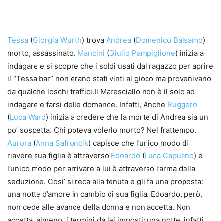
Tessa
(
Giorgia Wurth
) trova
Andrea
(
Domenico Balsamo
)
morto, assassinato.
Mancini
(
Giulio Pampiglione
) inizia a
indagare e si scopre che i soldi usati dal ragazzo per aprire
il “Tessa bar” non erano stati vinti al gioco ma provenivano
da qualche loschi traffici.Il Maresciallo non è il solo ad
indagare e farsi delle domande. Infatti, Anche
Ruggero
(
Luca Ward
) inizia a credere che la morte di Andrea sia un
po’ sospetta. Chi poteva volerlo morto? Nel frattempo.
Aurora
(
Anna Safroncik
) capisce che l’unico modo di
riavere sua figlia è attraverso
Edoardo
(
Luca Capuano
) e
l’unico modo per arrivare a lui è attraverso l’arma della
seduzione. Cosi’ si reca alla tenuta e gli fa una proposta:
una notte d’amore in cambio di sua figlia. Edoardo, però,
non cede alle avance della donna e non accetta. Non
accetta, almeno, i termini da lei imposti: una notte, infatti,