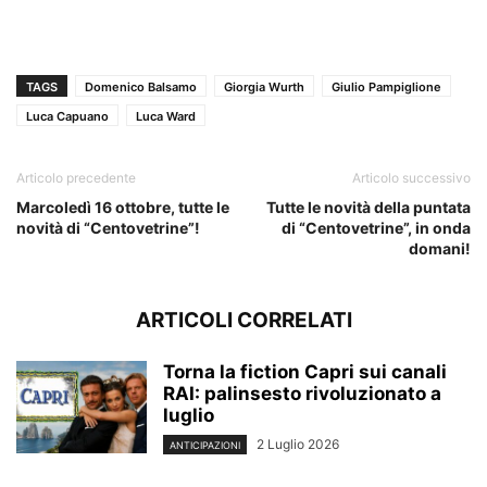
TAGS
Domenico Balsamo
Giorgia Wurth
Giulio Pampiglione
Luca Capuano
Luca Ward
Articolo precedente
Articolo successivo
Marcoledì 16 ottobre, tutte le
Tutte le novità della puntata
novità di “Centovetrine”!
di “Centovetrine”, in onda
domani!
ARTICOLI CORRELATI
Torna la fiction Capri sui canali
RAI: palinsesto rivoluzionato a
luglio
2 Luglio 2026
ANTICIPAZIONI