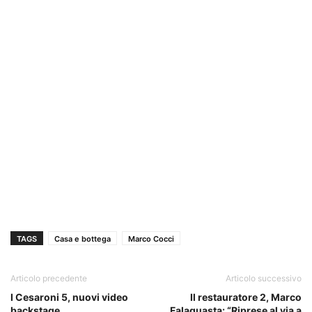
TAGS
Casa e bottega
Marco Cocci
Articolo precedente
Articolo successivo
I Cesaroni 5, nuovi video
Il restauratore 2, Marco
backstage
Falaguasta: “Riprese al via a