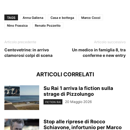
TAGS
Anna Galiena
Casa e bottega
Marco Cocci
Nino Frassica
Renato Pozzetto
Articolo precedente
Articolo successivo
Centovetrine: in arrivo
Un medico in famiglia 8, tra
clamorosi colpi di scena
conferme e new entry
ARTICOLI CORRELATI
Su Rai 1 arriva la fiction sulla
strage di Pizzolungo
20 Maggio 2026
FICTION RAI
Stop alle riprese di Rocco
Schiavone, infortunio per Marco