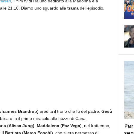
zareth
, il film tv di Raiuno dedicato alla Madonna e a
 alle 21.10. Diamo uno sguardo alla
trama
dell’episodio.
Johannes Brandrup)
eredita il trono che fu del padre,
Gesù
bblica e fa il primo miracolo alle nozze di Cana,
Per
ria (Alissa Jung)
.
Maddalena (Paz Vega)
, nel frattempo,
sen
il Battista (Marco Foschi)
, che si era permesso di