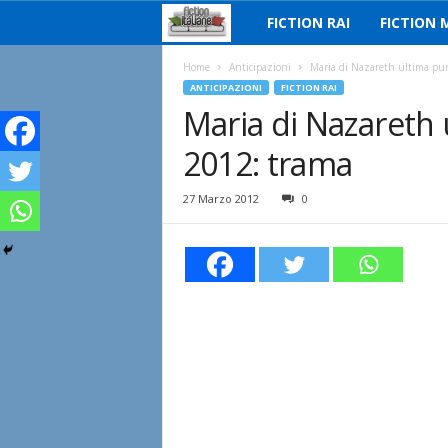
FICTION RAI
FICTION 
F
i
Home
Anticipazioni
Maria di Nazareth ultima pun
ANTICIPAZIONI
FICTION RAI
Maria di Nazareth 
c
2012: trama
t
i
27 Marzo 2012
0
o
n
I
t
a