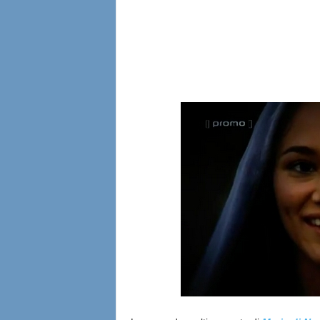
l
i
a
n
e