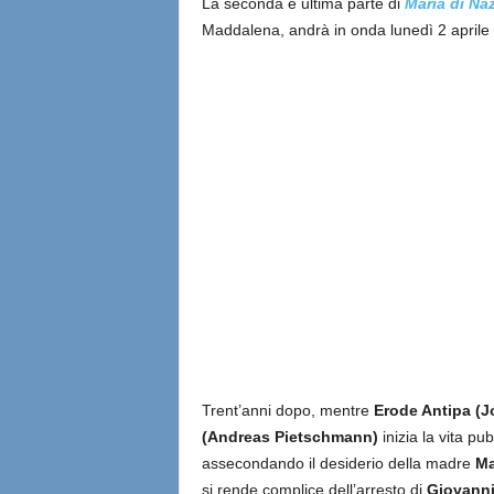
La seconda e ultima parte di
Maria di Na
Maddalena, andrà in onda lunedì 2 aprile
Trent’anni dopo, mentre
Erode Antipa (
(Andreas Pietschmann)
inizia la vita pu
assecondando il desiderio della madre
Ma
si rende complice dell’arresto di
Giovanni 