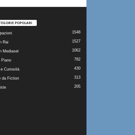
TEGORIE POPOLARI
1548
pazioni
1527
n Rai
1062
on Mediaset
782
 Piano
430
e Curiosità
313
 da Fiction
205
iste