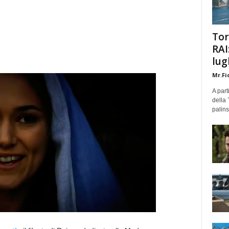
Tor
RAI
lug
Mr.Fi
A part
della 
palins