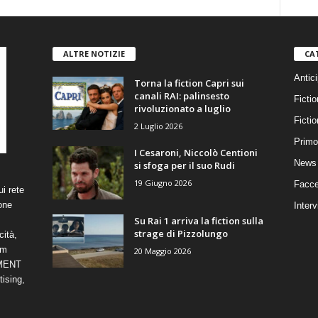
ALTRE NOTIZIE
CA
Antici
Torna la fiction Capri sui
canali RAI: palinsesto
Fictio
rivoluzionato a luglio
Ficti
2 Luglio 2026
Primo
I Cesaroni, Niccolò Centioni
News 
si sfoga per il suo Rudi
19 Giugno 2026
Facce
i rete
one
Interv
Su Rai 1 arriva la fiction sulla
strage di Pizzolungo
cità,
om
20 Maggio 2026
NMENT
ising,