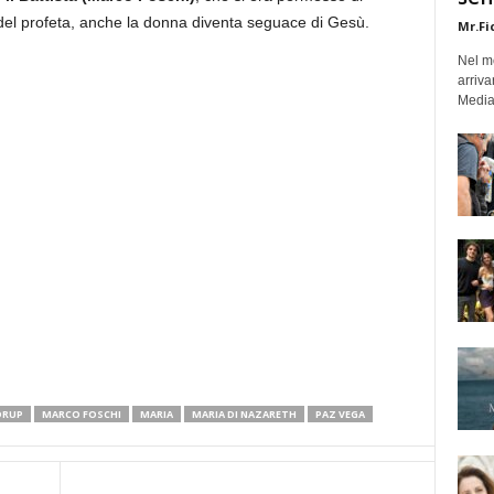
del profeta, anche la donna diventa seguace di Gesù.
Mr.Fi
Nel mo
arriva
Medias
DRUP
MARCO FOSCHI
MARIA
MARIA DI NAZARETH
PAZ VEGA