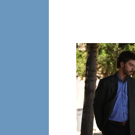
l
i
a
n
e