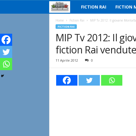
FICTION RAI
FICTION 
F
i
Home
Fiction Rai
MIP Tv 2012: Il giovane Montalba
FICTION RAI
MIP Tv 2012: Il gi
c
fiction Rai vendut
t
i
11 Aprile 2012
0
o
n
I
t
a