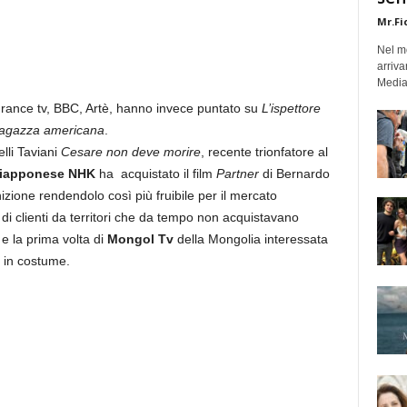
Mr.Fi
Nel mo
arriva
Medias
 France tv, BBC, Artè, hanno invece puntato su
L’ispettore
ragazza americana
.
elli Taviani
Cesare non deve morire
, recente trionfatore al
iapponese NHK
ha acquistato il film
Partner
di Bernardo
nizione rendendolo così più fruibile per il mercato
 di clienti da territori che da tempo non acquistavano
e la prima volta di
Mongol Tv
della Mongolia interessata
i in costume.