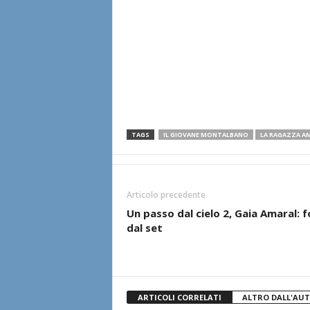
TAGS
IL GIOVANE MONTALBANO
LA RAGAZZA A
Articolo precedente
Un passo dal cielo 2, Gaia Amaral: 
dal set
ARTICOLI CORRELATI
ALTRO DALL'AU