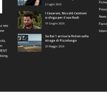
Ficti
2 Luglio 2026
Primo
I Cesaroni, Niccolò Centioni
News 
si sfoga per il suo Rudi
19 Giugno 2026
Facce
i rete
one
Interv
Su Rai 1 arriva la fiction sulla
strage di Pizzolungo
cità,
om
20 Maggio 2026
NMENT
ising,