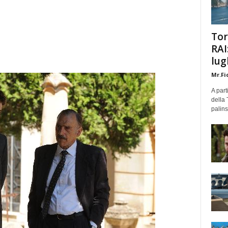
Tor
RAI
lug
Mr.Fi
A part
della 
palins