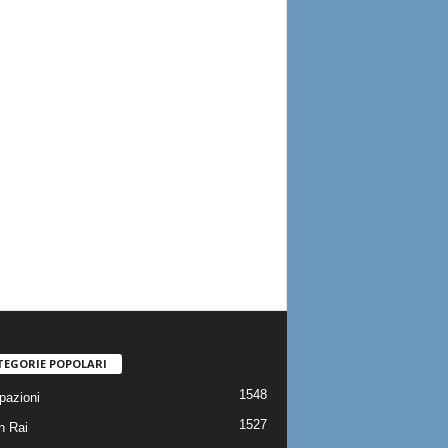
TEGORIE POPOLARI
1548
pazioni
1527
n Rai