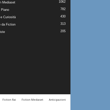
1062
on Mediaset
782
 Piano
430
e Curiosità
313
 da Fiction
205
iste
Fiction Rai
Fiction Mediaset
Anticipazioni