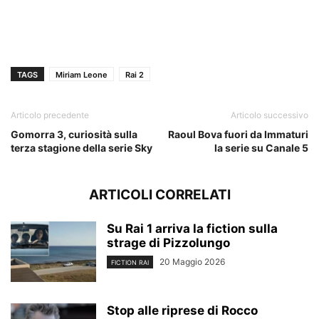
TAGS
Miriam Leone
Rai 2
Articolo precedente
Articolo successivo
Gomorra 3, curiosità sulla
Raoul Bova fuori da Immaturi
terza stagione della serie Sky
la serie su Canale 5
ARTICOLI CORRELATI
Su Rai 1 arriva la fiction sulla
strage di Pizzolungo
20 Maggio 2026
FICTION RAI
Stop alle riprese di Rocco