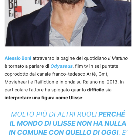
Alessio Boni
attraverso la pagine del quotidiano
Il Mattino
è tornato a parlare di
Odysseus
, film tv in sei puntate
coprodotto dal canale franco-tedesco Arté, Gmt,
Movieheart e Raifiction e in onda su Raiuno nel 2013. In
particolare l’attore ha spiegato quanto
difficile
sia
interpretare una figura come Ulisse
:
MOLTO PIÙ DI ALTRI RUOLI
PERCHÉ
IL MONDO DI ULISSE NON HA NULLA
IN COMUNE CON QUELLO DI OGGI
. E’