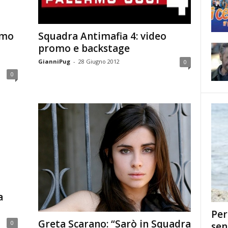
Squadra Antimafia 4: video
rmo
promo e backstage
GianniPug
-
28 Giugno 2012
0
0
a
Per
Greta Scarano: “Sarò in Squadra
0
sen