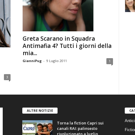
Greta Scarano in Squadra
Antimafia 4? Tutti i giorni della
mia...
GianniPug
-
9 Luglio 2011
1
3
ALTRE NOTIZIE
CA
Antici
Torna la fiction Capri sui
canali RAI: palinsesto
Fictio
rivoluzionato a luglio