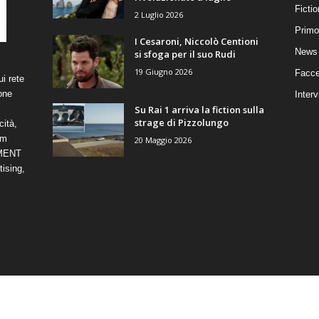
Ficti
2 Luglio 2026
Primo
I Cesaroni, Niccolò Centioni
News 
si sfoga per il suo Rudi
19 Giugno 2026
Facce
i rete
one
Interv
Su Rai 1 arriva la fiction sulla
strage di Pizzolungo
cità,
om
20 Maggio 2026
NMENT
ising,