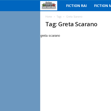
FICTION RAI
FICTION 
F
i
Home
Tags
Greta Scarano
Tag: Greta Scarano
c
greta scarano
t
i
o
n
I
t
a