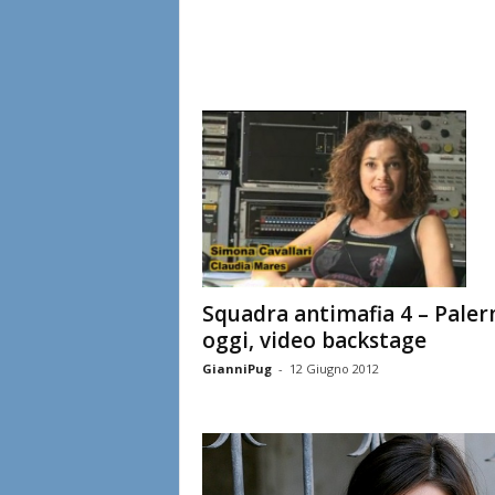
Squadra antimafia 4 – Pale
oggi, video backstage
GianniPug
-
12 Giugno 2012