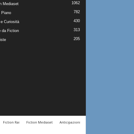
1062
on Mediaset
782
 Piano
430
e Curiosità
313
 da Fiction
205
iste
Fiction Rai
Fiction Mediaset
Anticipazioni