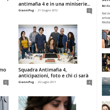
antimafia 4 e in una miniserie...
Mr.Fi
GianniPug
-
21 Giugno 2012
0
Nel mo
arriva
Medias
Squadra Antimafia 4,
rmo
anticipazioni, foto e chi ci sarà
GianniPug
-
26 Luglio 2011
4
0