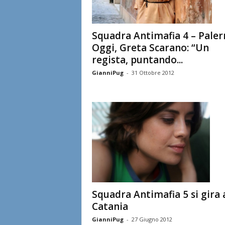
Squadra Antimafia 4 – Pale
Oggi, Greta Scarano: “Un
regista, puntando...
GianniPug
-
31 Ottobre 2012
Squadra Antimafia 5 si gira 
Catania
GianniPug
-
27 Giugno 2012