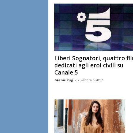
l
i
a
n
e
Liberi Sognatori, quattro fi
dedicati agli eroi civili su
Canale 5
GianniPug
-
2 Febbraio 2017