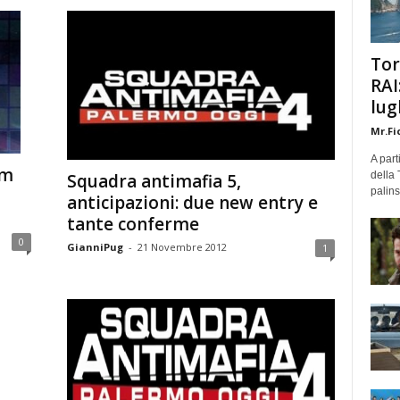
Tor
RAI
lug
Mr.Fi
A part
lm
della 
Squadra antimafia 5,
palins
anticipazioni: due new entry e
tante conferme
0
GianniPug
-
21 Novembre 2012
1