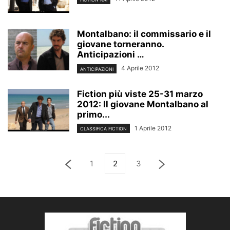
Montalbano: il commissario e il
giovane torneranno.
Anticipazioni …
4 Aprile 2012
ANTICIPAZIONI
Fiction più viste 25-31 marzo
2012: Il giovane Montalbano al
primo...
1 Aprile 2012
CLASSIFICA FICTION
1
2
3