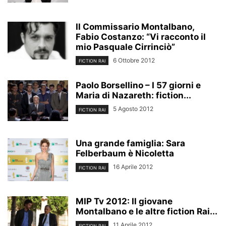
Il Commissario Montalbano,
Fabio Costanzo: “Vi racconto il
mio Pasquale Cirrinciò”
6 Ottobre 2012
FICTION RAI
Paolo Borsellino – I 57 giorni e
Maria di Nazareth: fiction...
5 Agosto 2012
FICTION RAI
Una grande famiglia: Sara
Felberbaum è Nicoletta
16 Aprile 2012
FICTION RAI
MIP Tv 2012: Il giovane
Montalbano e le altre fiction Rai...
11 Aprile 2012
FICTION RAI