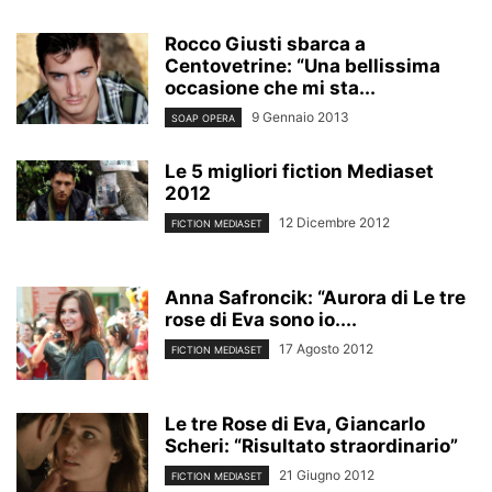
Rocco Giusti sbarca a
Centovetrine: “Una bellissima
occasione che mi sta...
9 Gennaio 2013
SOAP OPERA
Le 5 migliori fiction Mediaset
2012
12 Dicembre 2012
FICTION MEDIASET
Anna Safroncik: “Aurora di Le tre
rose di Eva sono io....
17 Agosto 2012
FICTION MEDIASET
Le tre Rose di Eva, Giancarlo
Scheri: “Risultato straordinario”
21 Giugno 2012
FICTION MEDIASET