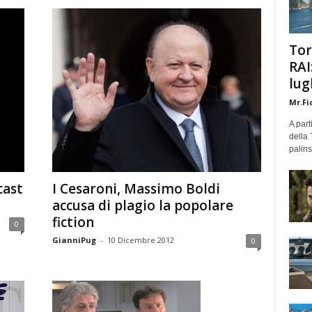
Tor
RAI
lug
Mr.Fi
A part
della 
palins
I Cesaroni, Massimo Boldi
cast
accusa di plagio la popolare
fiction
0
GianniPug
-
10 Dicembre 2012
0