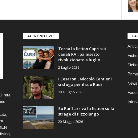
ALTRE NOTIZIE
CA
Antici
Torna la fiction Capri sui
canali RAI: palinsesto
Fictio
rivoluzionato a luglio
Ficti
2 Luglio 2026
Primo
I Cesaroni, Niccolò Centioni
News 
si sfoga per il suo Rudi
19 Giugno 2026
Facce
i rete
one
Interv
Su Rai 1 arriva la fiction sulla
strage di Pizzolungo
cità,
om
20 Maggio 2026
NMENT
ising,