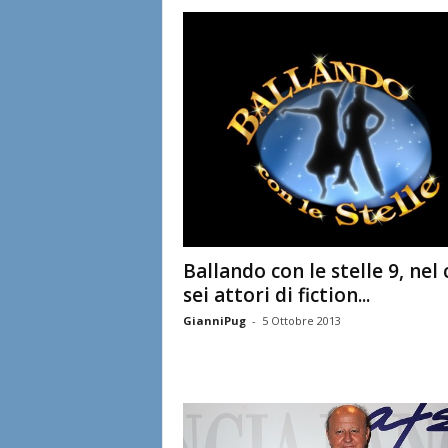
l
i
a
n
e
Ballando con le stelle 9, nel 
sei attori di fiction...
GianniPug
-
5 Ottobre 2013