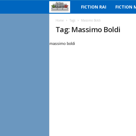
FICTION RAI
FICTION 
F
i
Home
Tags
Massimo Boldi
Tag: Massimo Boldi
c
massimo boldi
t
i
o
n
I
t
a