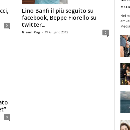
Mr.Fi
Lino Banfi il più seguito su
cci,
facebook, Beppe Fiorello su
Nel mo
arriva
twitter...
0
Medias
GianniPug
-
19 Giugno 2012
0
ato
et”
0