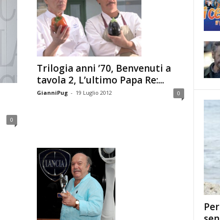
Trilogia anni ’70, Benvenuti a
tavola 2, L’ultimo Papa Re:...
GianniPug
-
19 Luglio 2012
0
0
Per
sen